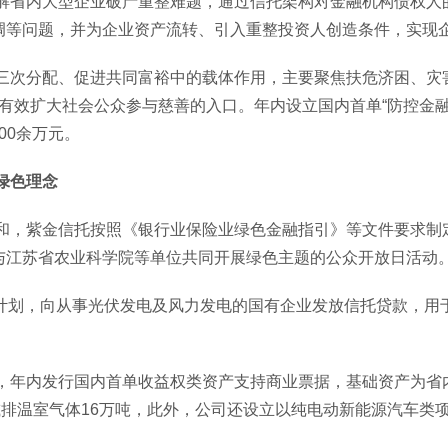
省内大型企业破产重整难题，通过信托架构对金融机构债权人的
等问题，并为企业资产流转、引入重整投资人创造条件，实现企
分配、促进共同富裕中的载体作用，主要聚焦扶危济困、灾害
式，有效扩大社会公众参与慈善的入口。年内设立国内首单“防控金
00余万元。
绿色理念
，紫金信托按照《银行业保险业绿色金融指引》等文件要求制定
与江苏省农业科学院等单位共同开展绿色主题的公众开放日活动
托计划，向从事光伏发电及风力发电的国有企业发放信托贷款，用
年内发行国内首单收益权类资产支持商业票据，基础资产为省内
减排温室气体16万吨，此外，公司还设立以纯电动新能源汽车类