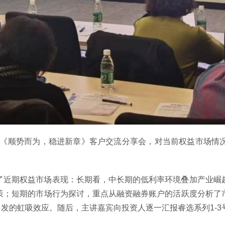
——《顺势而为，稳进新章》客户交流分享会，对当前权益市场
了近期权益市场表现：长期看，中长期的低利率环境叠加产业崛
策；短期的市场行为探讨，重点从融资融券账户的活跃度分析了
引发的虹吸效应。随后，主讲嘉宾向投资人逐一汇报睿选系列1-