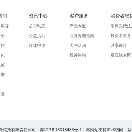
我们
资讯中心
客户服务
消费者权
长致辞
公司动态
产品专区
消保政策法
介绍
公益活动
业务办理指南
投资者教育
架构
媒体报道
客户活动
以案说险
文化
投诉咨询
反洗钱专区
概览
荣誉
记
专区
金信托有限责任公司
苏ICP备13018483号-1
本网站支持IPv6访问
紫