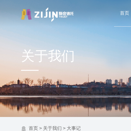
首页
关于我们
首页
>
关于我们
>
大事记