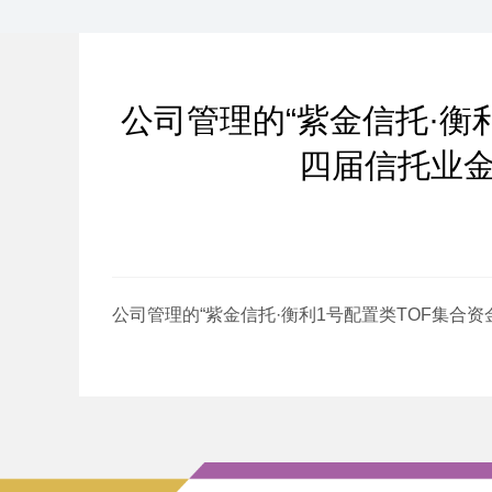
公司管理的“紫金信托·衡
四届信托业金
公司管理的
“
紫金信托
·
衡利
1
号配置类
TOF
集合资