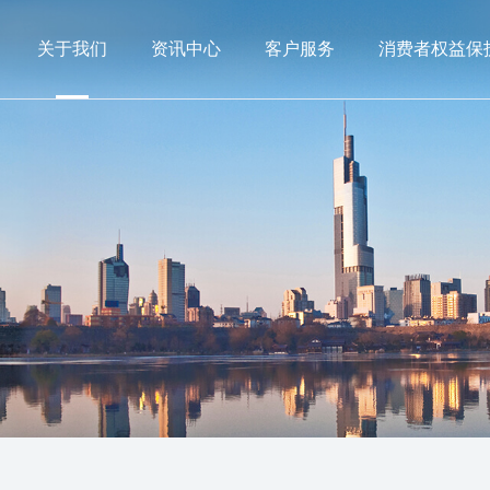
关于我们
资讯中心
客户服务
消费者权益保