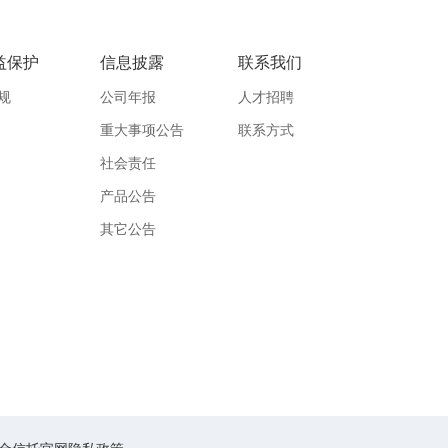
益保护
信息披露
联系我们
规
公司年报
人才招聘
重大事项公告
联系方式
社会责任
产品公告
其它公告