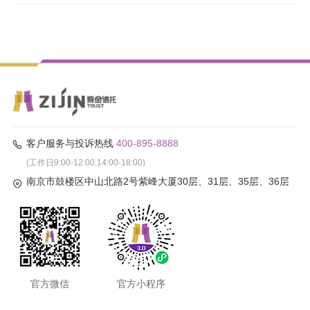
客户服务与投诉热线
400-895-8888
(工作日9:00-12:00,14:00-18:00)
南京市鼓楼区中山北路2号紫峰大厦30层、31层、35层、36层
官方微信
官方小程序