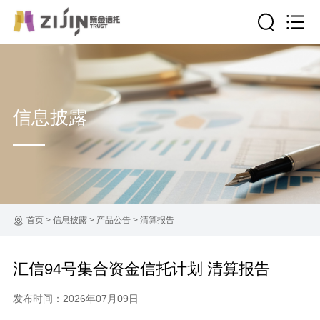
信息披露
首页
>
信息披露
>
产品公告
>
清算报告
汇信94号集合资金信托计划 清算报告
发布时间：2026年07月09日