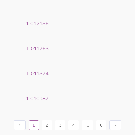
1.012156
-
1.011763
-
1.011374
-
1.010987
-
﹤
1
2
3
4
...
6
﹥