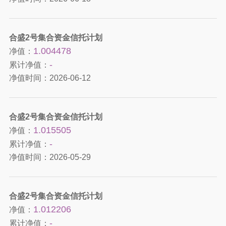
合盛2号集合资金信托计划
1.004478
净值：
-
累计净值：
净值时间：
2026-06-12
合盛2号集合资金信托计划
1.015505
净值：
-
累计净值：
净值时间：
2026-05-29
合盛2号集合资金信托计划
1.012206
净值：
-
累计净值：