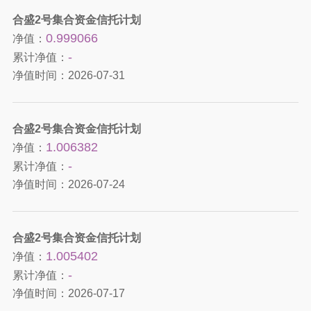
合盛2号集合资金信托计划
0.999066
净值：
-
累计净值：
净值时间：
2026-07-31
合盛2号集合资金信托计划
1.006382
净值：
-
累计净值：
净值时间：
2026-07-24
合盛2号集合资金信托计划
1.005402
净值：
-
累计净值：
净值时间：
2026-07-17