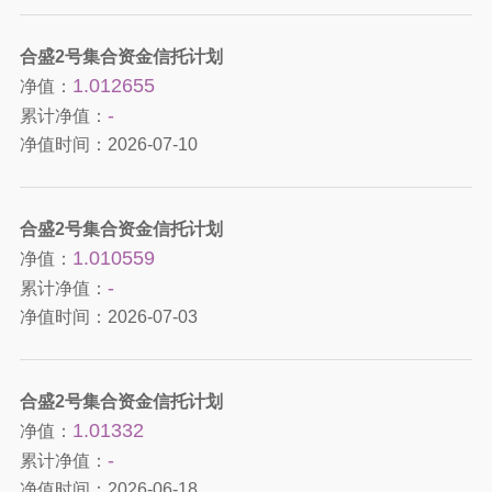
合盛2号集合资金信托计划
1.012655
净值：
-
累计净值：
净值时间：
2026-07-10
合盛2号集合资金信托计划
1.010559
净值：
-
累计净值：
净值时间：
2026-07-03
合盛2号集合资金信托计划
1.01332
净值：
-
累计净值：
净值时间：
2026-06-18