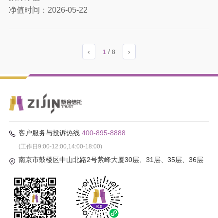
净值时间：
2026-05-22
‹
/
›
1
8
客户服务与投诉热线
400-895-8888
(工作日9:00-12:00,14:00-18:00)
南京市鼓楼区中山北路2号紫峰大厦30层、31层、35层、36层