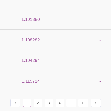
1.101880
-
1.108282
-
1.104294
-
1.115714
-
﹤
1
2
3
4
...
11
﹥