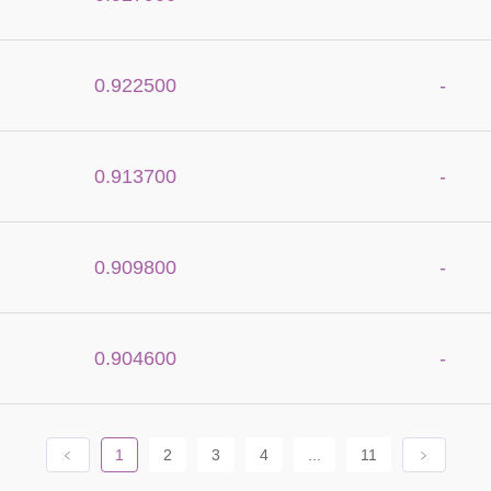
0.922500
-
0.913700
-
0.909800
-
0.904600
-
﹤
1
2
3
4
...
11
﹥