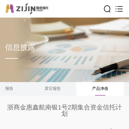
信息披露
清算报告
其它报告
产品净值
浙商金惠鑫航南银1号2期集合资金信托计
划