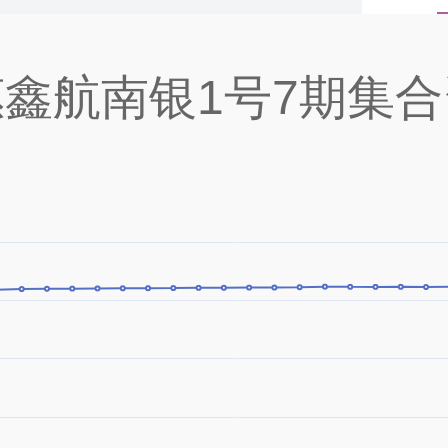
鑫航南银1号7期集