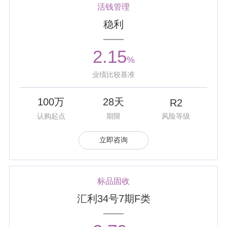
活钱管理
• 公司受托设立“南京交通产业集团有限责任公司2025年度第
稳利
一期绿色资产支持票据”，规模2.6亿元。该项目为国内首单
公募分布式光伏资产支持票据，有效助力企业构建“投资－建
设－证券化退出－再投资”的良性循环模式。
2.15
%
2025年10月
业绩比较基准
• 10月21-24日，公司组织开展2025年度新员工入职培训。
公司从培训环节设计、课程体系安排、专业多元的授课师资
100万
28天
R2
等方面进行精心组织。此次培训不仅让新员工初步建立了岗
位履职知识框架，更进一步助力新员工对信托文化及企...
认购起点
期限
风险等级
2025年09月
立即咨询
• 公司在由国家金融监督管理总局江苏监管局等指导开展
的“2025年江苏省金融教育案例征集大赛”中，原创消保宣传
片《消失的信托产品》荣获二等奖。宣传片基于实际信托案
例改编，以案说险强化防范意识，深化信托知识普及...
标品固收
2025年09月
汇利34号7期F类
• 公司管理的“紫金信托·衡利1号配置类TOF集合资金信托计
划”在由中国证券报主办的第四届信托业金牛奖评选上，荣