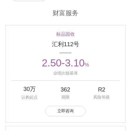
要素优化配置、产业转型升级贡献信托力量的...
财富服务
2025年11月
• 公司举办以“向来路致意，向远方出发”为主题的十五周年庆
暨周年文化展活动。全体干部职工一同回顾公司15年来的经
标品固收
营发展成果以及企业文化建设成果，并展望公司发展新篇。
汇利112号
2025年11月
2.50-3.10
• 公司“小手拉大手，益起趣运动！”亲子体育公益嘉年华活动
%
暨紫金信托・厚德15号慈善信托启动仪式在南京河西龙湖天
业绩比较基准
街举办。活动期间公司再次出资100万元发起设立厚德系列
慈善信托，同时活动现场全部收入也都将用于“紫...
30万
362
R2
2025年11月
认购起点
期限
风险等级
• 公司受托管理的“汇通集合资金信托计划”在由《证券时报》
主办的“第十八届中国优秀信托公司评选活动”上，荣获“2025
立即咨询
年度优秀资产管理信托”奖。
2025年10月