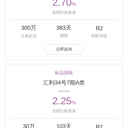
2.70
%
获“一年期混合类产品金牛奖”。
业绩比较基准
300万
383天
R2
认购起点
期限
风险等级
立即咨询
标品固收
汇利34号7期A类
2.25
%
业绩比较基准
30万
103天
R2