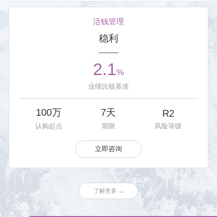
活钱管理
稳利
2.1
%
业绩比较基准
100万
7天
R2
认购起点
期限
风险等级
立即咨询
了解更多 →