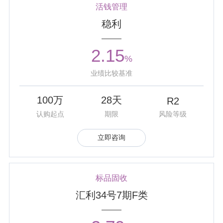
活钱管理
• 公司受托设立“南京交通产业集团有限责任公司2025年度第
稳利
一期绿色资产支持票据”，规模2.6亿元。该项目为国内首单
公募分布式光伏资产支持票据，有效助力企业构建“投资－建
设－证券化退出－再投资”的良性循环模式。
2.15
%
2025年10月
业绩比较基准
• 10月21-24日，公司组织开展2025年度新员工入职培训。
公司从培训环节设计、课程体系安排、专业多元的授课师资
100万
28天
R2
等方面进行精心组织。此次培训不仅让新员工初步建立了岗
位履职知识框架，更进一步助力新员工对信托文化及企...
认购起点
期限
风险等级
2025年09月
立即咨询
• 公司在由国家金融监督管理总局江苏监管局等指导开展
的“2025年江苏省金融教育案例征集大赛”中，原创消保宣传
片《消失的信托产品》荣获二等奖。宣传片基于实际信托案
例改编，以案说险强化防范意识，深化信托知识普及...
标品固收
2025年09月
汇利34号7期F类
• 公司管理的“紫金信托·衡利1号配置类TOF集合资金信托计
划”在由中国证券报主办的第四届信托业金牛奖评选上，荣