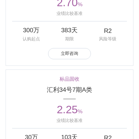
2.70
%
获“一年期混合类产品金牛奖”。
业绩比较基准
300万
383天
R2
认购起点
期限
风险等级
立即咨询
标品固收
汇利34号7期A类
2.25
%
业绩比较基准
30万
103天
R2