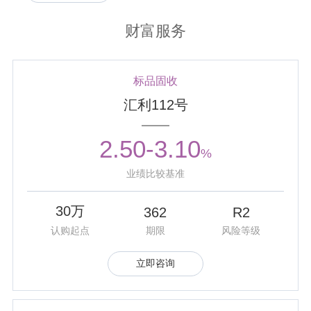
要素优化配置、产业转型升级贡献信托力量的...
财富服务
2025年11月
• 公司举办以“向来路致意，向远方出发”为主题的十五周年庆
暨周年文化展活动。全体干部职工一同回顾公司15年来的经
标品固收
营发展成果以及企业文化建设成果，并展望公司发展新篇。
汇利112号
2025年11月
2.50-3.10
• 公司“小手拉大手，益起趣运动！”亲子体育公益嘉年华活动
%
暨紫金信托・厚德15号慈善信托启动仪式在南京河西龙湖天
业绩比较基准
街举办。活动期间公司再次出资100万元发起设立厚德系列
慈善信托，同时活动现场全部收入也都将用于“紫...
30万
362
R2
2025年11月
认购起点
期限
风险等级
• 公司受托管理的“汇通集合资金信托计划”在由《证券时报》
主办的“第十八届中国优秀信托公司评选活动”上，荣获“2025
立即咨询
年度优秀资产管理信托”奖。
2025年10月