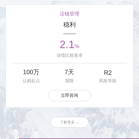
活钱管理
稳利
2.1
%
业绩比较基准
100万
7天
R2
认购起点
期限
风险等级
立即咨询
了解更多 →